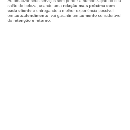
Automatizar seus serviços sem perder a humanização do seu
salão de beleza, criando uma
relação mais próxima com
cada cliente
e entregando a melhor experiência possível
em
autoatendimento
, vai garantir um
aumento
considerável
de
retenção e retorno
.