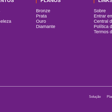
ENTOS
PLANOS
LINK
s
Bronze
Sobre
Prata
Entrar e
Beleza
Ouro
Central 
Diamante
Política 
Termos 
Solução
Pla